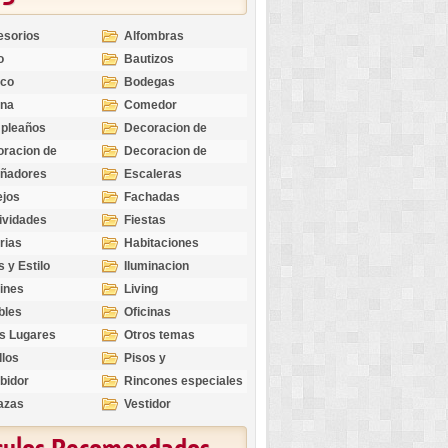
esorios
Alfombras
o
Bautizos
nco
Bodegas
ina
Comedor
pleaños
Decoracion de
Exteriores
racion de
Decoracion de
riores
Ocasiones
eñadores
Escaleras
Especiales
ejos
Fachadas
ividades
Fiestas
rias
Habitaciones
s y Estilo
Iluminacion
ines
Living
bles
Oficinas
s Lugares
Otros temas
llos
Pisos y
revestimientos
bidor
Rincones especiales
azas
Vestidor