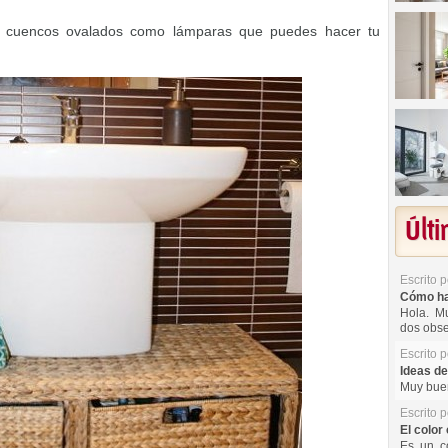
zar cuencos ovalados como lámparas que puedes hacer tu
Últ
Escrito 
Cómo hac
Hola. Mu
dos obse
Escrito 
Ideas de
Muy buen
Escrito 
El color 
Es un co