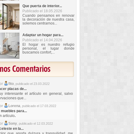
Que puerta de interior...
Publicado el 18.05.2026
Cuando pensamos en renovar
la decoración de nuestra casa,
solemos centrarnos...
Adaptar un hogar para...
Publicado el 14.04.2026
El hogar es nuestro refugio
personal, el lugar donde
buscamos confort,...
imos Comentarios
por
fito
,
publicado el 23.03.2022
er placas de...
y interesante el artículo en general, salvo
rvaciones que...
por
Lorena
,
publicado el 17.03.2022
 muebles para...
 artículo
.
por
Sony
,
publicado el 12.03.2022
celeste en la...
lor que aporta dulzura y tranquilidad, me