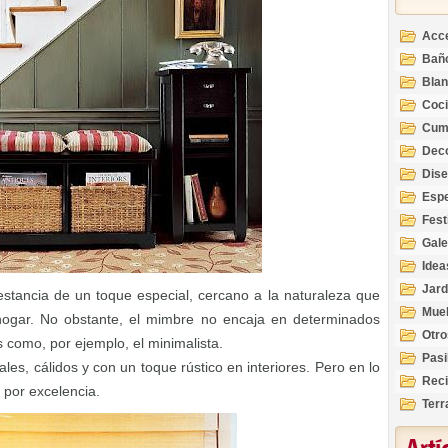
Acc
Bañ
Bla
Coc
Cum
Deco
Inte
Dis
Esp
Fest
Gale
Idea
Jard
estancia de un toque especial, cercano a la naturaleza que
Mue
 hogar. No obstante, el mimbre no encaja en determinados
Otro
como, por ejemplo, el minimalista.
Pasi
les, cálidos y con un toque rústico en interiores. Pero en lo
Reci
l por excelencia.
Terr