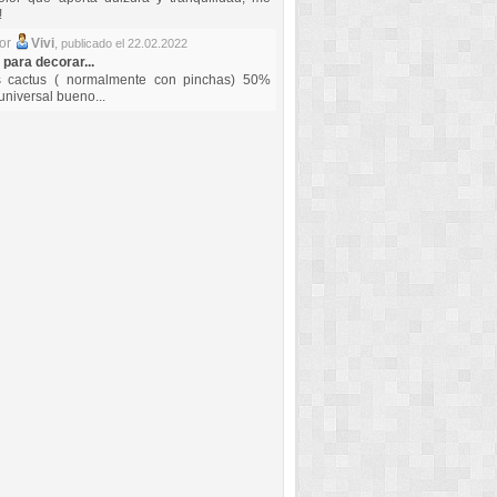
!
por
Vivi
,
publicado el 22.02.2022
 para decorar...
s cactus ( normalmente con pinchas) 50%
universal bueno...