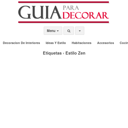
Menu
Decoracion De Interiores
Ideas Y Estilo
Habitaciones
Accesorios
Coci
Etiquetas › Estilo Zen