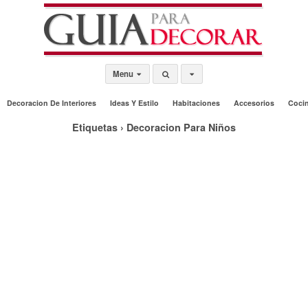
Menu
Decoracion De Interiores
Ideas Y Estilo
Habitaciones
Accesorios
Coci
Etiquetas › Decoracion Para Niños