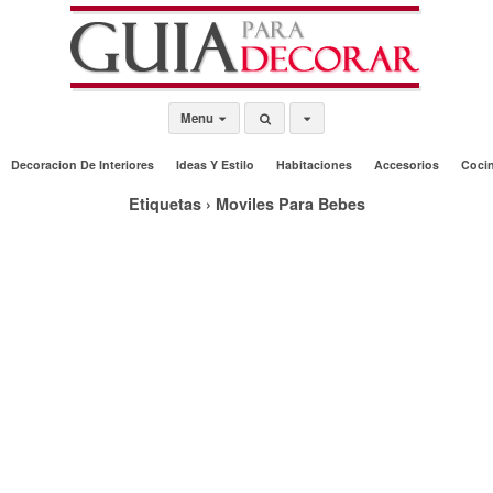
Menu
Decoracion De Interiores
Ideas Y Estilo
Habitaciones
Accesorios
Coci
Etiquetas › Moviles Para Bebes