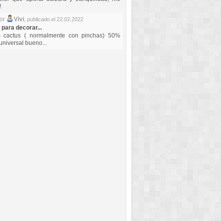
!
por
Vivi
,
publicado el 22.02.2022
 para decorar...
s cactus ( normalmente con pinchas) 50%
universal bueno...