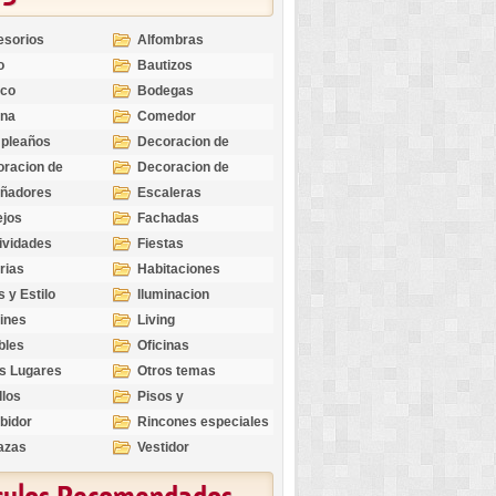
esorios
Alfombras
o
Bautizos
nco
Bodegas
ina
Comedor
pleaños
Decoracion de
Exteriores
racion de
Decoracion de
riores
Ocasiones
eñadores
Escaleras
Especiales
ejos
Fachadas
ividades
Fiestas
rias
Habitaciones
s y Estilo
Iluminacion
ines
Living
bles
Oficinas
s Lugares
Otros temas
llos
Pisos y
revestimientos
bidor
Rincones especiales
azas
Vestidor