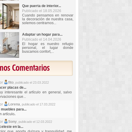
Que puerta de interior...
Publicado el 18.05.2026
Cuando pensamos en renovar
la decoración de nuestra casa,
solemos centrarnos...
Adaptar un hogar para...
Publicado el 14.04.2026
El hogar es nuestro refugio
personal, el lugar donde
buscamos confort,...
imos Comentarios
por
fito
,
publicado el 23.03.2022
er placas de...
y interesante el artículo en general, salvo
rvaciones que...
por
Lorena
,
publicado el 17.03.2022
 muebles para...
 artículo
.
por
Sony
,
publicado el 12.03.2022
celeste en la...
lor que aporta dulzura y tranquilidad, me