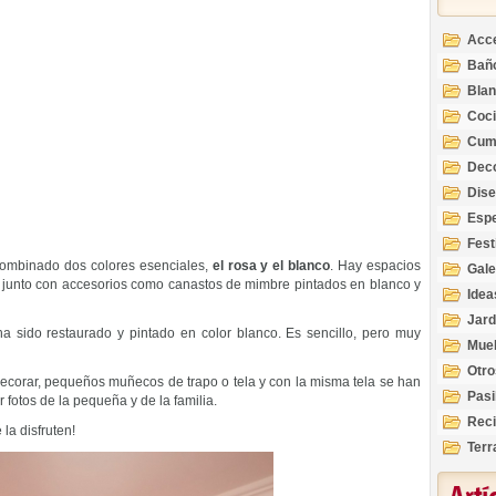
Acc
Bañ
Bla
Coc
Cum
Deco
Inte
Dis
Esp
Fest
 combinado dos colores esenciales,
el rosa y el blanco
. Hay espacios
Gale
 junto con accesorios como canastos de mimbre pintados en blanco y
Idea
Jard
ha sido restaurado y pintado en color blanco. Es sencillo, pero muy
Mue
Otro
ecorar, pequeños muñecos de trapo o tela y con la misma tela se han
Pasi
 fotos de la pequeña y de la familia.
Reci
la disfruten!
Terr