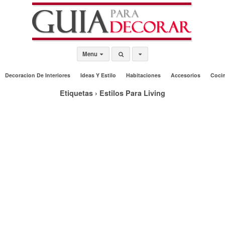
Menu
Decoracion De Interiores
Ideas Y Estilo
Habitaciones
Accesorios
Coci
Etiquetas › Estilos Para Living