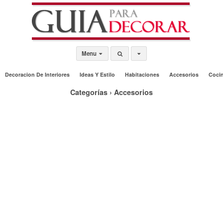
Menu
Decoracion De Interiores
Ideas Y Estilo
Habitaciones
Accesorios
Coci
Categorías ›
Accesorios