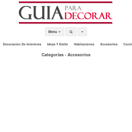
Menu
Decoracion De Interiores
Ideas Y Estilo
Habitaciones
Accesorios
Coci
Categorías ›
Accesorios