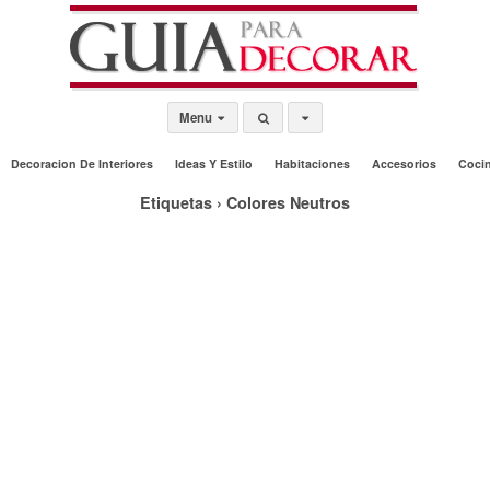
Menu
Decoracion De Interiores
Ideas Y Estilo
Habitaciones
Accesorios
Coci
Etiquetas › Colores Neutros