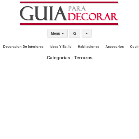
Menu
Decoracion De Interiores
Ideas Y Estilo
Habitaciones
Accesorios
Coci
Categorías ›
Terrazas