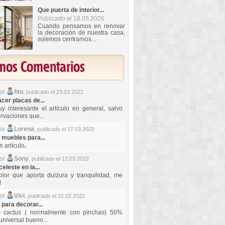
Que puerta de interior...
Publicado el 18.05.2026
Cuando pensamos en renovar
la decoración de nuestra casa,
solemos centrarnos...
imos Comentarios
por
fito
,
publicado el 23.03.2022
er placas de...
y interesante el artículo en general, salvo
rvaciones que...
por
Lorena
,
publicado el 17.03.2022
 muebles para...
 artículo
.
por
Sony
,
publicado el 12.03.2022
celeste en la...
lor que aporta dulzura y tranquilidad, me
!
por
Vivi
,
publicado el 22.02.2022
 para decorar...
s cactus ( normalmente con pinchas) 50%
universal bueno...