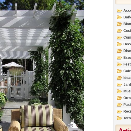
Acc
Bañ
Bla
Coc
Cum
Deco
Inte
Dis
Esp
Fest
Gale
Idea
Jard
Mue
Otro
Pasi
Reci
Terr