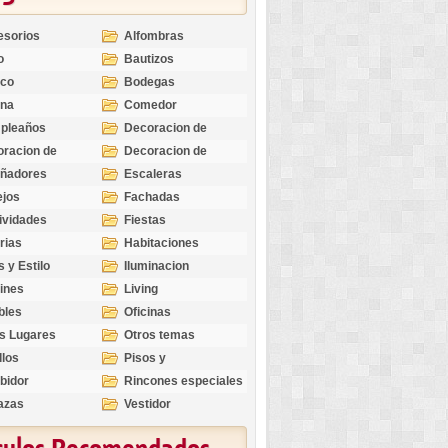
esorios
Alfombras
o
Bautizos
nco
Bodegas
ina
Comedor
pleaños
Decoracion de
Exteriores
racion de
Decoracion de
riores
Ocasiones
eñadores
Escaleras
Especiales
ejos
Fachadas
ividades
Fiestas
rias
Habitaciones
s y Estilo
Iluminacion
ines
Living
bles
Oficinas
s Lugares
Otros temas
llos
Pisos y
revestimientos
bidor
Rincones especiales
azas
Vestidor