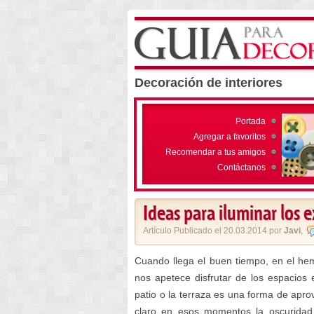
Decoración de interiores
Portada
Agregar a favoritos
Recomendar a tus amigos
Contáctanos
Ideas para iluminar los e
Artículo Publicado el 20.03.2014 por
Javi
,
Cuando llega el buen tiempo, en el hemi
nos apetece disfrutar de los espacios e
patio o la terraza es una forma de ap
claro en esos momentos la oscuridad d