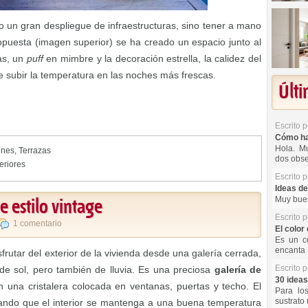
 un gran despliegue de infraestructuras, sino tener a mano
opuesta (imagen superior) se ha creado un espacio junto al
as, un
puff
en mimbre y la decoración estrella, la calidez del
e subir la temperatura en las noches más frescas.
Últ
Escrito 
Cómo hac
Hola. Mu
ines
,
Terrazas
dos obse
eriores
Escrito 
Ideas de
Muy buen
e estilo vintage
Escrito 
1 comentario
El color 
Es un co
encanta 
rutar del exterior de la vivienda desde una galería cerrada,
Escrito 
 de sol, pero también de lluvia. Es una preciosa
galería de
30 ideas
 una cristalera colocada en ventanas, puertas y techo. El
Para lo
sustrato 
ciando que el interior se mantenga a una buena temperatura