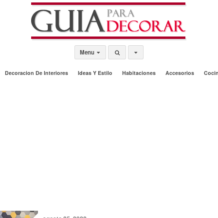
Menu
Decoracion De Interiores
Ideas Y Estilo
Habitaciones
Accesorios
Coci