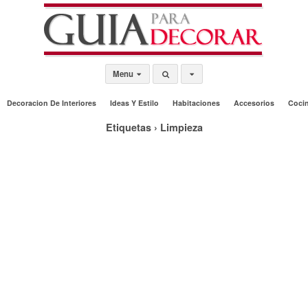
Menu
Decoracion De Interiores
Ideas Y Estilo
Habitaciones
Accesorios
Coci
Etiquetas › Limpieza