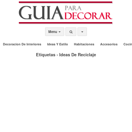
Menu
Decoracion De Interiores
Ideas Y Estilo
Habitaciones
Accesorios
Coci
Etiquetas › Ideas De Reciclaje