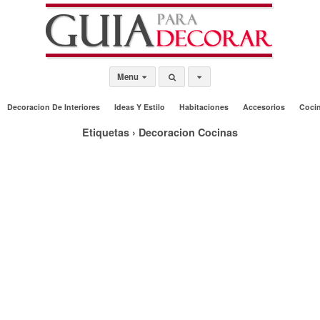
Menu
Decoracion De Interiores
Ideas Y Estilo
Habitaciones
Accesorios
Coci
Etiquetas › Decoracion Cocinas