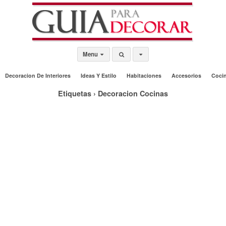
Menu
Decoracion De Interiores
Ideas Y Estilo
Habitaciones
Accesorios
Coci
Etiquetas › Decoracion Cocinas