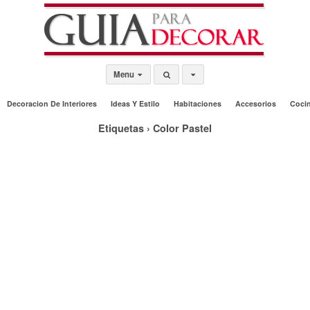
Menu
Decoracion De Interiores
Ideas Y Estilo
Habitaciones
Accesorios
Coci
Etiquetas › Color Pastel