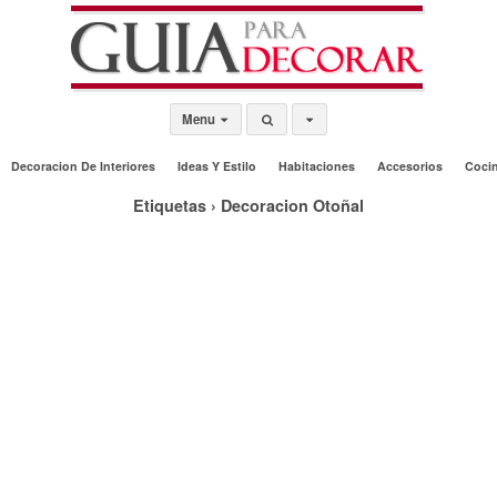
Menu
Decoracion De Interiores
Ideas Y Estilo
Habitaciones
Accesorios
Coci
Etiquetas › Decoracion Otoñal