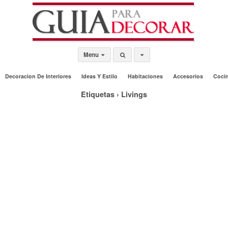
Menu
Decoracion De Interiores
Ideas Y Estilo
Habitaciones
Accesorios
Coci
Etiquetas › Livings