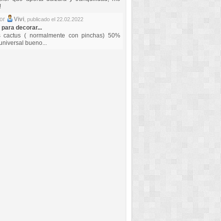
!
por
Vivi
,
publicado el 22.02.2022
 para decorar...
s cactus ( normalmente con pinchas) 50%
universal bueno...