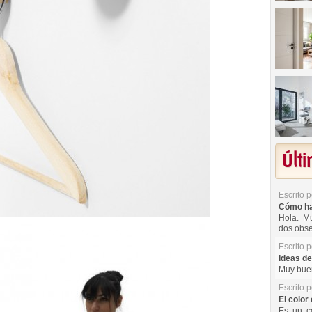
Últ
Escrito 
Cómo hac
Hola. Mu
dos obse
Escrito 
Ideas de
Muy buen
Escrito 
El color 
Es un co