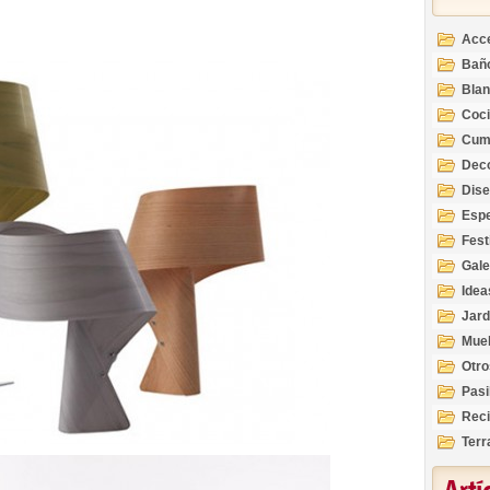
Acc
Bañ
Bla
Coc
Cum
Deco
Inte
Dis
Esp
Fest
Gale
Idea
Jard
Mue
Otro
Pasi
Reci
Terr