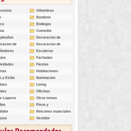
esorios
Alfombras
o
Bautizos
nco
Bodegas
ina
Comedor
pleaños
Decoracion de
Exteriores
racion de
Decoracion de
riores
Ocasiones
eñadores
Escaleras
Especiales
ejos
Fachadas
ividades
Fiestas
rias
Habitaciones
s y Estilo
Iluminacion
ines
Living
bles
Oficinas
s Lugares
Otros temas
llos
Pisos y
revestimientos
bidor
Rincones especiales
azas
Vestidor