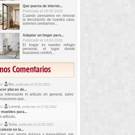
Que puerta de interior...
Publicado el 18.05.2026
Cuando pensamos en renovar
la decoración de nuestra casa,
solemos centrarnos...
Adaptar un hogar para...
Publicado el 14.04.2026
El hogar es nuestro refugio
personal, el lugar donde
buscamos confort,...
imos Comentarios
por
fito
,
publicado el 23.03.2022
er placas de...
y interesante el artículo en general, salvo
rvaciones que...
por
Lorena
,
publicado el 17.03.2022
 muebles para...
 artículo
.
por
Sony
,
publicado el 12.03.2022
celeste en la...
lor que aporta dulzura y tranquilidad, me