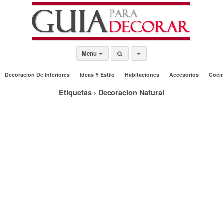
Menu
Decoracion De Interiores
Ideas Y Estilo
Habitaciones
Accesorios
Coci
Etiquetas › Decoracion Natural