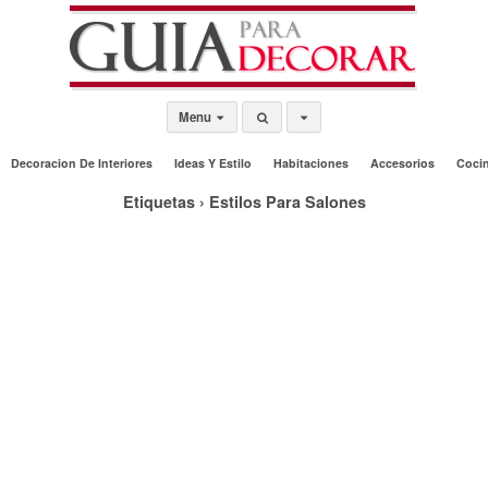
Menu
Decoracion De Interiores
Ideas Y Estilo
Habitaciones
Accesorios
Coci
Etiquetas › Estilos Para Salones