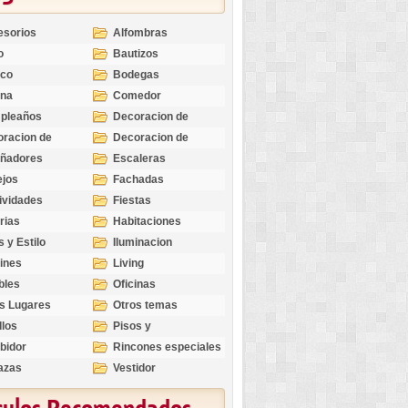
esorios
Alfombras
o
Bautizos
nco
Bodegas
ina
Comedor
pleaños
Decoracion de
Exteriores
racion de
Decoracion de
riores
Ocasiones
eñadores
Escaleras
Especiales
ejos
Fachadas
ividades
Fiestas
rias
Habitaciones
s y Estilo
Iluminacion
ines
Living
bles
Oficinas
s Lugares
Otros temas
llos
Pisos y
revestimientos
bidor
Rincones especiales
azas
Vestidor