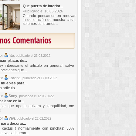
Que puerta de interior...
Publicado el 18.05.2026
Cuando pensamos en renovar
la decoración de nuestra casa,
solemos centrarnos...
imos Comentarios
por
fito
,
publicado el 23.03.2022
er placas de...
y interesante el artículo en general, salvo
rvaciones que...
por
Lorena
,
publicado el 17.03.2022
 muebles para...
 artículo
.
por
Sony
,
publicado el 12.03.2022
celeste en la...
lor que aporta dulzura y tranquilidad, me
!
por
Vivi
,
publicado el 22.02.2022
 para decorar...
s cactus ( normalmente con pinchas) 50%
universal bueno...