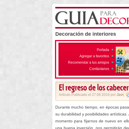
Decoración de interiores
Portada
Agregar a favoritos
Recomendar a tus amigos
Contáctanos
El regreso de los cabece
Artículo Publicado el 27.06.2016 por
Javi
,
Durante mucho tiempo, en épocas pasad
su durabilidad y posibilidades artísticas
momento para fijarnos de nuevo en ell
una buena inversión, nos permitirán d