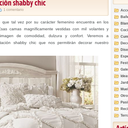
ción shabby chic
1 comentario
Acc
Bañ
o que tal vez por su carácter femenino encuentra en los
Bla
Esas camas magníficamente vestidas con mil volantes y
Coc
imagen de comodidad, dulzura y confort. Veremos a
Cum
tación shabby chic que nos permitirán decorar nuestro
Deco
Inte
Dis
Esp
Fest
Gale
Idea
Jard
Mue
Otro
Pasi
Reci
Terr