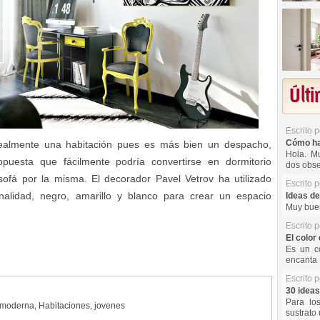
Últ
Escrito 
Cómo hac
ealmente una habitación pues es más bien un despacho,
Hola. Mu
puesta que fácilmente podría convertirse en dormitorio
dos obse
fá por la misma. El decorador Pavel Vetrov ha utilizado
Escrito 
alidad, negro, amarillo y blanco para crear un espacio
Ideas de
Muy buen
Escrito 
El color 
Es un co
encanta 
Escrito 
30 ideas
Para lo
 moderna
,
Habitaciones
,
jovenes
sustrato 