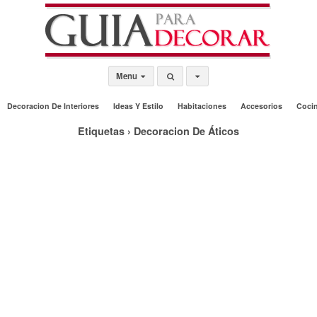
Menu
Decoracion De Interiores
Ideas Y Estilo
Habitaciones
Accesorios
Coci
Etiquetas › Decoracion De Áticos