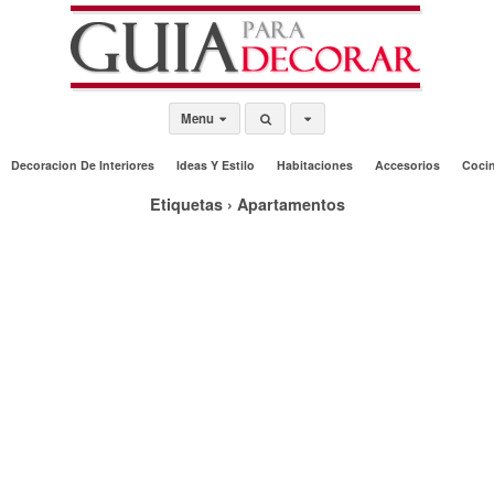
Menu
Decoracion De Interiores
Ideas Y Estilo
Habitaciones
Accesorios
Coci
Etiquetas › Apartamentos