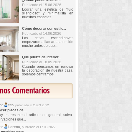
¿Cómo puedo instalar...
Publicado el 15.06.2026
Lograr una estética de "lujo
silencioso" y minimalista en
nuestros espacios...
Cómo decorar con estilo...
Publicado el 14.06.2026
Las casas escandinavas
empezaron a llamar la atención
mucho antes de que...
Que puerta de interior...
Publicado el 18.05.2026
Cuando pensamos en renovar
la decoración de nuestra casa,
solemos centrarnos...
imos Comentarios
por
fito
,
publicado el 23.03.2022
er placas de...
y interesante el artículo en general, salvo
rvaciones que...
por
Lorena
,
publicado el 17.03.2022