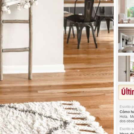
Últ
Escrito 
Cómo hac
Hola. Mu
dos obse
Escrito 