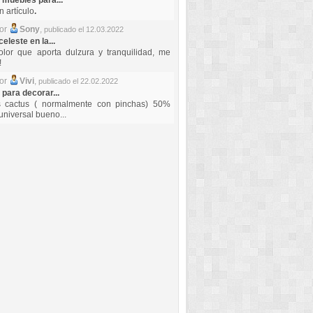
 muebles para...
 artículo
.
por
Sony
,
publicado el 12.03.2022
celeste en la...
lor que aporta dulzura y tranquilidad, me
!
por
Vivi
,
publicado el 22.02.2022
 para decorar...
s cactus ( normalmente con pinchas) 50%
universal bueno...