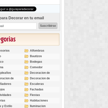
para Decorar en tu email
egorias
esorios
Alfombras
o
Bautizos
nco
Bodegas
ina
Comedor
pleaños
Decoracion de
Exteriores
racion de
Decoracion de
riores
Ocasiones
eñadores
Escaleras
Especiales
ejos
Fachadas
ividades
Fiestas
rias
Habitaciones
s y Estilo
Iluminacion