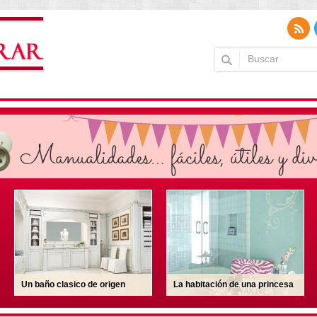
La habitación de una princesa
Árboles de Navidad en color
rosa ¡muy original!