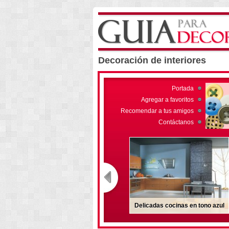
Decoración de interiores
Portada
Agregar a favoritos
Recomendar a tus amigos
Contáctanos
Delicadas cocinas en tono azul
Un baño clasico de origen
italiano