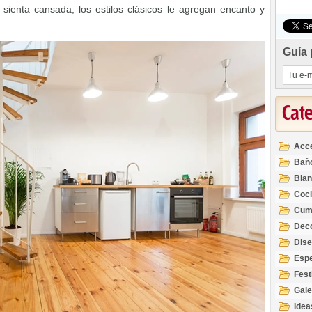
ienta cansada, los estilos clásicos le agregan encanto y
Guía 
Cat
Acc
Bañ
Bla
Coc
Cum
Deco
Inte
Dis
Esp
Fest
Gale
Idea