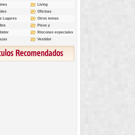
ines
Living
bles
Oficinas
s Lugares
Otros temas
llos
Pisos y
revestimientos
bidor
Rincones especiales
azas
Vestidor
ículos Recomendados