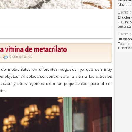
Ideas de
Muy buen
Escrito 
El color 
Es un co
encanta 
Escrito 
30 ideas
Para lo
a vitrina de metacrilato
sustrato 
a
,
0 comentarios
 de metacrilatos en diferentes negocios, ya que son muy
s objetos. Al colocarse dentro de una vitrina los artículos
nación y otros agentes externos perjudiciales, pero al ser
te.