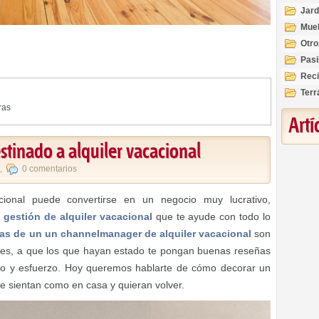
Jard
Mue
Otro
Pasi
Reci
Terr
ras
Art
stinado a alquiler vacacional
,
0 comentarios
cional puede convertirse en un negocio muy lucrativo,
 gestión de alquiler vacacional
que te ayude con todo lo
jas de un un channelmanager de alquiler vacacional
son
ntes, a que los que hayan estado te pongan buenas reseñas
nero y esfuerzo. Hoy queremos hablarte de cómo decorar un
 se sientan como en casa y quieran volver.