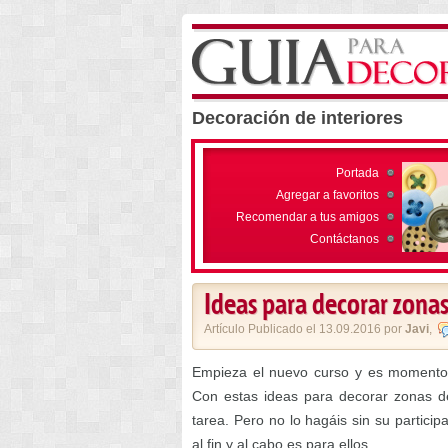
Decoración de interiores
Portada
Agregar a favoritos
Recomendar a tus amigos
Contáctanos
Ideas para decorar zonas
Artículo Publicado el 13.09.2016 por
Javi
,
Empieza el nuevo curso y es momento 
Con estas ideas para decorar zonas d
tarea. Pero no lo hagáis sin su partici
al fin y al cabo es para ellos.