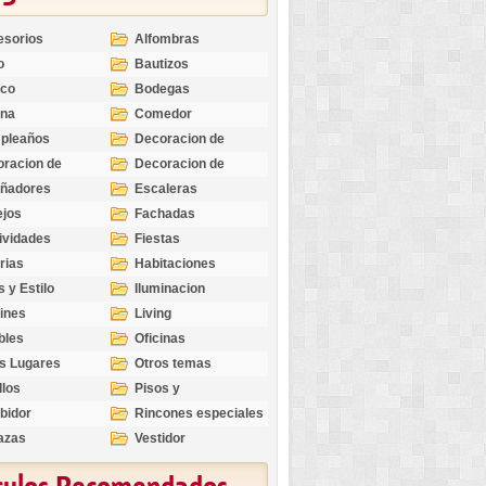
esorios
Alfombras
o
Bautizos
nco
Bodegas
ina
Comedor
pleaños
Decoracion de
Exteriores
racion de
Decoracion de
riores
Ocasiones
eñadores
Escaleras
Especiales
ejos
Fachadas
ividades
Fiestas
rias
Habitaciones
s y Estilo
Iluminacion
ines
Living
bles
Oficinas
s Lugares
Otros temas
llos
Pisos y
revestimientos
bidor
Rincones especiales
azas
Vestidor