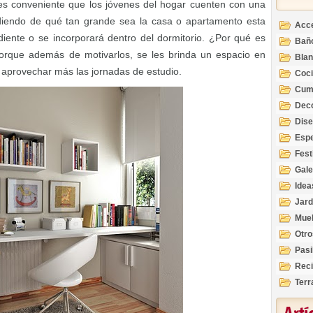
 es conveniente que los jóvenes del hogar cuenten con una
diendo de qué tan grande sea la casa o apartamento esta
Acc
iente o se incorporará dentro del dormitorio. ¿Por qué es
Bañ
orque además de motivarlos, se les brinda un espacio en
Bla
 aprovechar más las jornadas de estudio.
Coc
Cum
Deco
Inte
Dis
Esp
Fest
Gale
Idea
Jard
Mue
Otro
Pasi
Reci
Terr