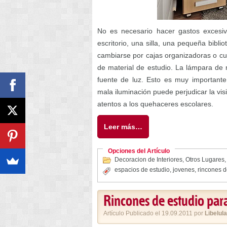
No es necesario hacer gastos excesivo
escritorio, una silla, una pequeña bibl
cambiarse por cajas organizadoras o cua
de material de estudio. La lámpara de 
fuente de luz. Esto es muy importan
mala iluminación puede perjudicar la vi
atentos a los quehaceres escolares.
Leer más…
Opciones del Artículo
Decoracion de Interiores
,
Otros Lugares
espacios de estudio
,
jovenes
,
rincones d
Rincones de estudio para
Artículo Publicado el 19.09.2011 por
Libelula