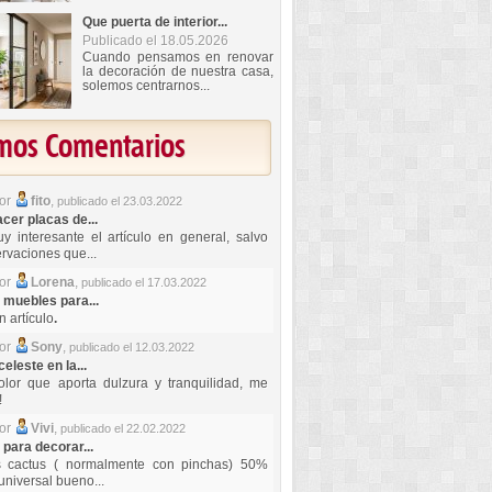
Que puerta de interior...
Publicado el 18.05.2026
Cuando pensamos en renovar
la decoración de nuestra casa,
solemos centrarnos...
imos Comentarios
por
fito
,
publicado el 23.03.2022
er placas de...
y interesante el artículo en general, salvo
rvaciones que...
por
Lorena
,
publicado el 17.03.2022
 muebles para...
 artículo
.
por
Sony
,
publicado el 12.03.2022
celeste en la...
lor que aporta dulzura y tranquilidad, me
!
por
Vivi
,
publicado el 22.02.2022
 para decorar...
s cactus ( normalmente con pinchas) 50%
universal bueno...