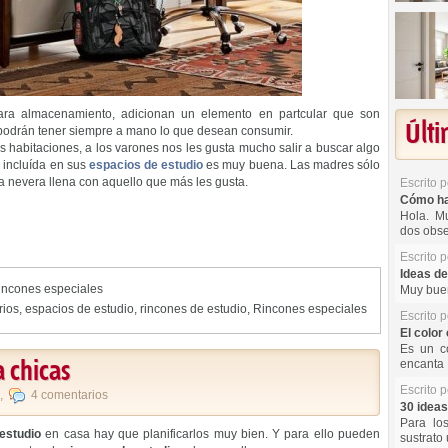
ra almacenamiento, adicionan un elemento en partcular que son
Últ
podrán tener siempre a mano lo que desean consumir.
habitaciones, a los varones nos les gusta mucho salir a buscar algo
 incluída en sus
espacios de estudio
es muy buena. Las madres sólo
 nevera llena con aquello que más les gusta.
Escrito 
Cómo hac
Hola. Mu
dos obse
Escrito 
Ideas de
incones especiales
Muy buen
rios
,
espacios de estudio
,
rincones de estudio
,
Rincones especiales
Escrito 
El color 
Es un co
 chicas
encanta 
Escrito 
,
4 comentarios
30 ideas
Para lo
estudio
en casa hay que planificarlos muy bien. Y para ello pueden
sustrato 