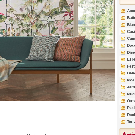
Acc
Bañ
Bla
Coc
Cum
Deco
Inte
Dis
Esp
Fest
Gale
Idea
Jard
Mue
Otro
Pasi
Reci
Terr