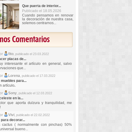
Que puerta de interior...
Publicado el 18.05.2026
Cuando pensamos en renovar
la decoración de nuestra casa,
solemos centrarnos...
imos Comentarios
por
fito
,
publicado el 23.03.2022
er placas de...
y interesante el artículo en general, salvo
rvaciones que...
por
Lorena
,
publicado el 17.03.2022
 muebles para...
 artículo
.
por
Sony
,
publicado el 12.03.2022
celeste en la...
lor que aporta dulzura y tranquilidad, me
!
por
Vivi
,
publicado el 22.02.2022
 para decorar...
s cactus ( normalmente con pinchas) 50%
universal bueno...