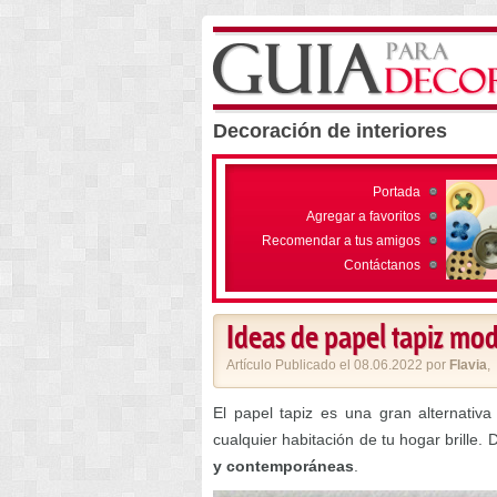
Decoración de interiores
Portada
Agregar a favoritos
Recomendar a tus amigos
Contáctanos
Ideas de papel tapiz mo
Artículo Publicado el 08.06.2022 por
Flavia
,
El papel tapiz es una gran alternati
cualquier habitación de tu hogar brille
y contemporáneas
.