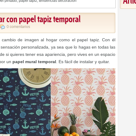
Art
el pintado
,
papel tapiz
,
tendencias decoracion
ar con papel tapiz temporal
0 comentarios
 cambio de imagen al hogar como el papel tapiz. Con él
 sensación personalizada, ya sea que lo hagas en todas las
e si quieres tener esa apariencia, pero vives en un espacio
 por un
papel mural temporal
. Es fácil de instalar y quitar.