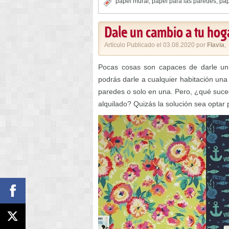
papel mural
,
papel para las paredes
,
pap
Dale un cambio a tu hog
Artículo Publicado el 03.08.2020 por
Flavia
,
Pocas cosas son capaces de darle un
podrás darle a cualquier habitación una
paredes o solo en una. Pero, ¿qué suced
alquilado? Quizás la solución sea optar