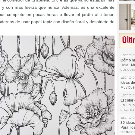
n el comedor de tu abuela. Si creías que ya no estaban más
o y con más fuerza que nunca. Además, es una excelente
r completo en pocas horas o llevar el jardín al interior.
dernas de usar papel tapiz con diseño floral y despídete de
Últ
Escrito 
Cómo hac
Hola. Mu
dos obse
Escrito 
Ideas de
Muy buen
Escrito 
El color 
Es un co
encanta 
Escrito 
30 ideas
Para lo
sustrato 