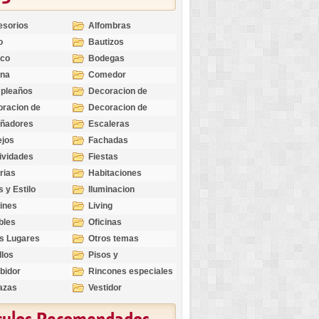
esorios
Alfombras
o
Bautizos
nco
Bodegas
ina
Comedor
pleaños
Decoracion de
Exteriores
racion de
Decoracion de
riores
Ocasiones
eñadores
Escaleras
Especiales
ejos
Fachadas
ividades
Fiestas
rias
Habitaciones
s y Estilo
Iluminacion
ines
Living
bles
Oficinas
s Lugares
Otros temas
llos
Pisos y
revestimientos
bidor
Rincones especiales
azas
Vestidor