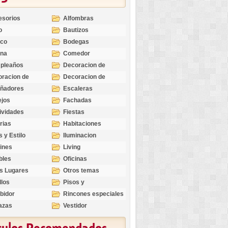
esorios
Alfombras
o
Bautizos
nco
Bodegas
ina
Comedor
pleaños
Decoracion de
Exteriores
racion de
Decoracion de
riores
Ocasiones
eñadores
Escaleras
Especiales
ejos
Fachadas
ividades
Fiestas
rias
Habitaciones
s y Estilo
Iluminacion
ines
Living
bles
Oficinas
s Lugares
Otros temas
llos
Pisos y
revestimientos
bidor
Rincones especiales
azas
Vestidor