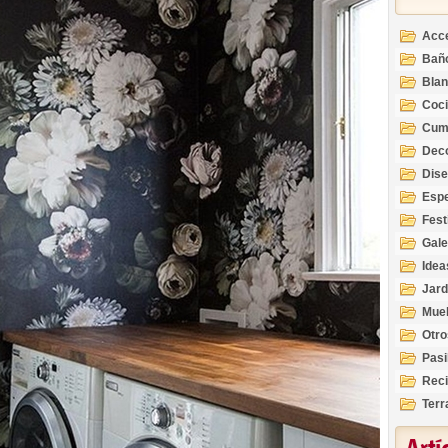
Acc
Bañ
Bla
Coc
Cum
Deco
Inte
Dis
Esp
Fest
Gale
Idea
Jard
Mue
Otro
Pasi
Reci
Terr