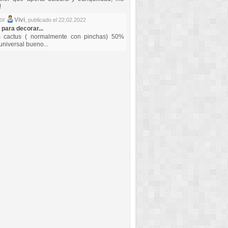
!
por
Vivi
,
publicado el 22.02.2022
 para decorar...
s cactus ( normalmente con pinchas) 50%
universal bueno...