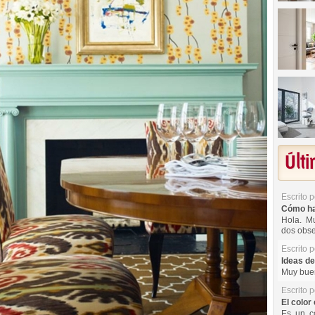
Últ
Escrito 
Cómo hac
Hola. Mu
dos obse
Escrito 
Ideas de
Muy buen
Escrito 
El color 
Es un co