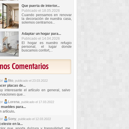
Que puerta de interior...
Publicado el 18.05.2026
Cuando pensamos en renovar
la decoración de nuestra casa,
solemos centrarnos...
Adaptar un hogar para...
Publicado el 14.04.2026
El hogar es nuestro refugio
personal, el lugar donde
buscamos confort,...
imos Comentarios
por
fito
,
publicado el 23.03.2022
er placas de...
y interesante el artículo en general, salvo
rvaciones que...
por
Lorena
,
publicado el 17.03.2022
 muebles para...
 artículo
.
por
Sony
,
publicado el 12.03.2022
celeste en la...
lor que aporta dulzura y tranquilidad, me