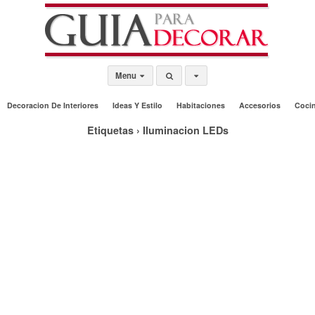
Menu
Decoracion De Interiores
Ideas Y Estilo
Habitaciones
Accesorios
Coci
Etiquetas › Iluminacion LEDs