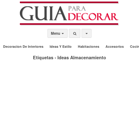
Menu
Decoracion De Interiores
Ideas Y Estilo
Habitaciones
Accesorios
Coci
Etiquetas › Ideas Almacenamiento