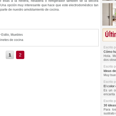
ellas a la nevera, heladera o refrigerador también se la decora
. Una opción muy interesante que hace que este electrodoméstico tan
 parte de nuestro amoblamiento de cocina.
Últ
 Estilo
,
Muebles
inetes de cocina
Escrito 
Cómo hac
1
2
Hola. Mu
dos obse
Escrito 
Ideas de
Muy buen
Escrito 
El color 
Es un co
encanta 
Escrito 
30 ideas
Para lo
sustrato 