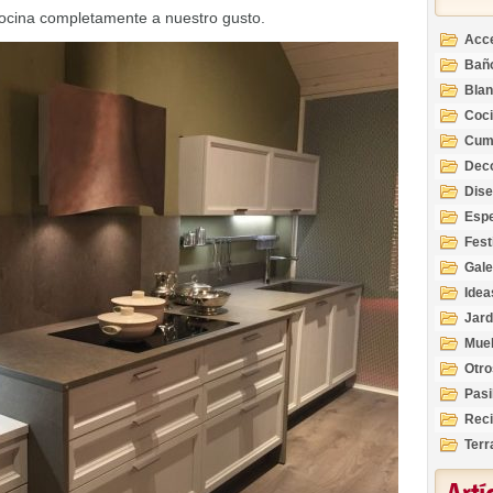
ocina completamente a nuestro gusto.
Acc
Bañ
Bla
Coc
Cum
Deco
Inte
Dis
Esp
Fest
Gale
Idea
Jard
Mue
Otro
Pasi
Reci
Terr