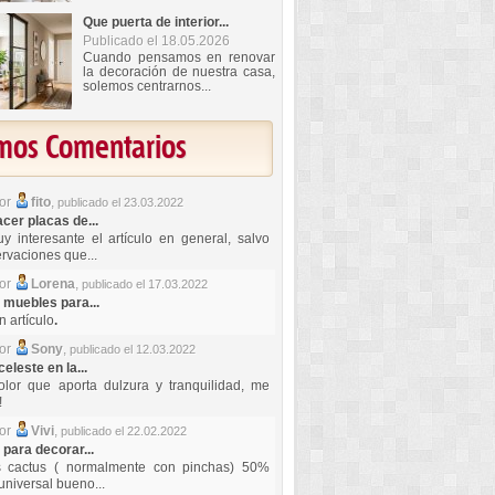
Que puerta de interior...
Publicado el 18.05.2026
Cuando pensamos en renovar
la decoración de nuestra casa,
solemos centrarnos...
imos Comentarios
por
fito
,
publicado el 23.03.2022
er placas de...
y interesante el artículo en general, salvo
rvaciones que...
por
Lorena
,
publicado el 17.03.2022
 muebles para...
 artículo
.
por
Sony
,
publicado el 12.03.2022
celeste en la...
lor que aporta dulzura y tranquilidad, me
!
por
Vivi
,
publicado el 22.02.2022
 para decorar...
s cactus ( normalmente con pinchas) 50%
universal bueno...