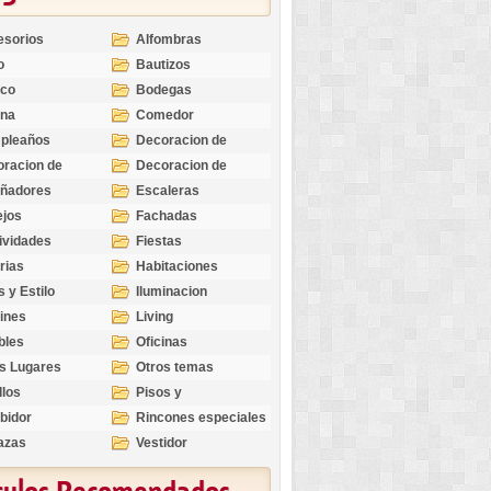
esorios
Alfombras
o
Bautizos
nco
Bodegas
ina
Comedor
pleaños
Decoracion de
Exteriores
racion de
Decoracion de
riores
Ocasiones
eñadores
Escaleras
Especiales
ejos
Fachadas
ividades
Fiestas
rias
Habitaciones
s y Estilo
Iluminacion
ines
Living
bles
Oficinas
s Lugares
Otros temas
llos
Pisos y
revestimientos
bidor
Rincones especiales
azas
Vestidor