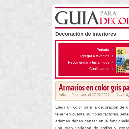
Decoración de interiores
Portada
Agregar a favoritos
Recomendar a tus amigos
Contáctanos
Armarios en color gris p
Artículo Publicado el 27.06.2017 por
Javi
,
Elegir un color para la decoración de u
tener en cuenta múltiples factores. Antes
además debes pensar en la funcionalida
una gran variedad de estilos y espa