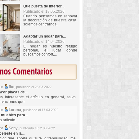
Que puerta de interior...
Publicado el 18.05.2026
Cuando pensamos en renovar
la decoración de nuestra casa,
solemos centrarnos...
Adaptar un hogar para...
Publicado el 14.04.2026
El hogar es nuestro refugio
personal, el lugar donde
buscamos confort,...
imos Comentarios
por
fito
,
publicado el 23.03.2022
er placas de...
y interesante el artículo en general, salvo
rvaciones que...
por
Lorena
,
publicado el 17.03.2022
 muebles para...
 artículo
.
por
Sony
,
publicado el 12.03.2022
celeste en la...
lor que aporta dulzura y tranquilidad, me