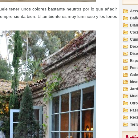
uele tener unos colores bastante neutros por lo que añadir
Acc
empre sienta bien. El ambiente es muy luminoso y los tonos
Bañ
Bla
Coc
Cum
Deco
Inte
Dis
Esp
Fest
Gale
Idea
Jard
Mue
Otro
Pasi
Reci
Terr