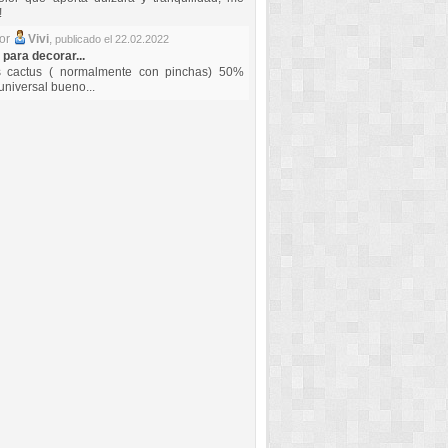
!
por
Vivi
,
publicado el 22.02.2022
 para decorar...
s cactus ( normalmente con pinchas) 50%
universal bueno...