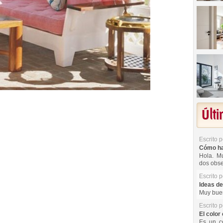
Últ
Escrito 
Cómo hac
Hola. Mu
dos obse
Escrito 
Ideas de
Muy buen
Escrito 
El color 
Es un co