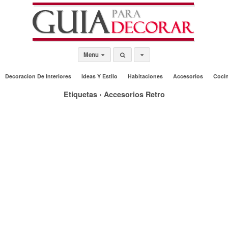
Menu
Decoracion De Interiores
Ideas Y Estilo
Habitaciones
Accesorios
Coci
Etiquetas › Accesorios Retro