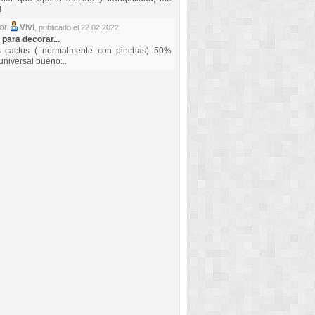
!
por
Vivi
,
publicado el 22.02.2022
 para decorar...
s cactus ( normalmente con pinchas) 50%
universal bueno...