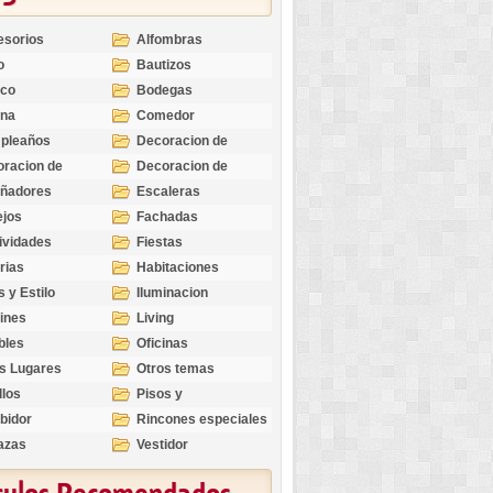
esorios
Alfombras
o
Bautizos
nco
Bodegas
ina
Comedor
pleaños
Decoracion de
Exteriores
racion de
Decoracion de
riores
Ocasiones
eñadores
Escaleras
Especiales
ejos
Fachadas
ividades
Fiestas
rias
Habitaciones
s y Estilo
Iluminacion
ines
Living
bles
Oficinas
s Lugares
Otros temas
llos
Pisos y
revestimientos
bidor
Rincones especiales
azas
Vestidor