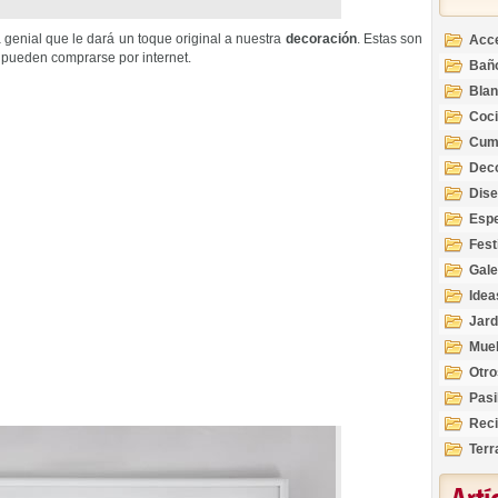
genial que le dará un toque original a nuestra
decoración
. Estas son
Acc
 pueden comprarse por internet.
Bañ
Bla
Coc
Cum
Deco
Inte
Dis
Esp
Fest
Gale
Idea
Jard
Mue
Otro
Pasi
Reci
Terr