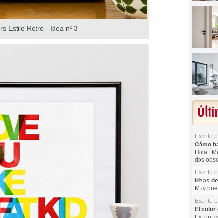
rs Estilo Retro - Idea nº 3
Últ
Escrito 
Cómo hac
Hola. Mu
dos obse
Escrito 
Ideas de
Muy buen
Escrito 
El color 
Es un co