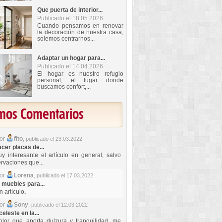
Que puerta de interior...
Publicado el 18.05.2026
Cuando pensamos en renovar
la decoración de nuestra casa,
solemos centrarnos...
Adaptar un hogar para...
Publicado el 14.04.2026
El hogar es nuestro refugio
personal, el lugar donde
buscamos confort,...
imos Comentarios
por
fito
,
publicado el 23.03.2022
er placas de...
y interesante el artículo en general, salvo
rvaciones que...
por
Lorena
,
publicado el 17.03.2022
 muebles para...
 artículo
.
por
Sony
,
publicado el 12.03.2022
celeste en la...
lor que aporta dulzura y tranquilidad, me