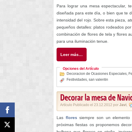
Para lograr una mesa espectacular, t
diseñada para este día, o bien que te d
intensidad del rojo. Sobre esta pieza, 
pequeños detalles: platos rodeados por 
combinación de flores de tela y flores a
para una iluminación tenue.
Leer más…
Opciones del Artículo
Decoracion de Ocasiones Especiales
,
Fe
Festividades
,
san valentin
Decorar la mesa de Nav
Artículo Publicado el 23.12.2012 por
Javi
,
Las
flores
siempre son un elemento i
próximas fiestas os proponemos decor
bulbosa que florece en otoño, inviern