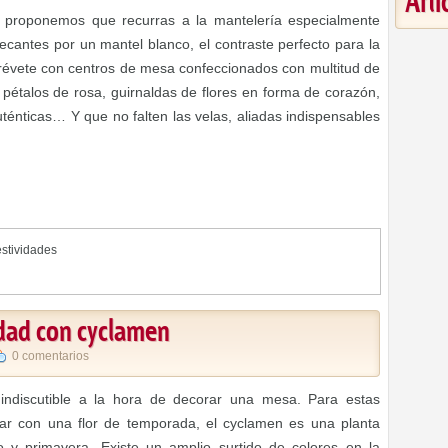
Art
e proponemos que recurras a la mantelería especialmente
ecantes por un mantel blanco, el contraste perfecto para la
atrévete con centros de mesa confeccionados con multitud de
pétalos de rosa, guirnaldas de flores en forma de corazón,
uténticas… Y que no falten las velas, aliadas indispensables
stividades
idad con cyclamen
0 comentarios
ndiscutible a la hora de decorar una mesa. Para estas
ar con una flor de temporada, el cyclamen es una planta
o y primavera. Existe un amplio surtido de colores en la