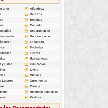
esorios
Alfombras
o
Bautizos
nco
Bodegas
ina
Comedor
pleaños
Decoracion de
Exteriores
racion de
Decoracion de
riores
Ocasiones
eñadores
Escaleras
Especiales
ejos
Fachadas
ividades
Fiestas
rias
Habitaciones
s y Estilo
Iluminacion
ines
Living
bles
Oficinas
s Lugares
Otros temas
llos
Pisos y
revestimientos
bidor
Rincones especiales
azas
Vestidor