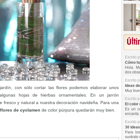
Últ
Escrito 
Cómo hac
Hola. Mu
dos obse
Escrito 
Ideas de
ardín, con sólo cortar las flores podemos elaborar unos
Muy buen
algunas hojas de hierbas ornamentales. En un jarrón
Escrito 
e fresco y natural a nuestra decoración navideña. Para una
El color 
Es un co
flores de cyclamen
de color púrpura quedarán muy bien.
encanta 
Escrito 
30 ideas
Para lo
sustrato 