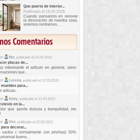
Que puerta de interior...
Publicado el 18.05.2026
Cuando pensamos en renovar
la decoración de nuestra casa,
solemos centrarnos...
imos Comentarios
por
fito
,
publicado el 23.03.2022
er placas de...
y interesante el artículo en general, salvo
rvaciones que...
por
Lorena
,
publicado el 17.03.2022
 muebles para...
 artículo
.
por
Sony
,
publicado el 12.03.2022
celeste en la...
lor que aporta dulzura y tranquilidad, me
!
por
Vivi
,
publicado el 22.02.2022
 para decorar...
s cactus ( normalmente con pinchas) 50%
universal bueno...