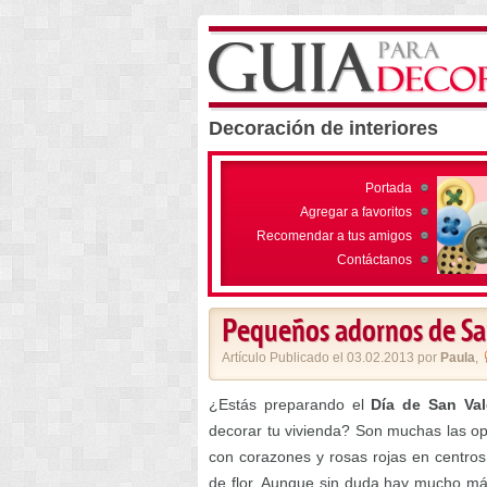
Decoración de interiores
Portada
Agregar a favoritos
Recomendar a tus amigos
Contáctanos
Pequeños adornos de Sa
Artículo Publicado el 03.02.2013 por
Paula
,
¿Estás preparando el
Día de San Val
decorar tu vivienda? Son muchas las op
con corazones y rosas rojas en centros
de flor. Aunque sin duda hay mucho más