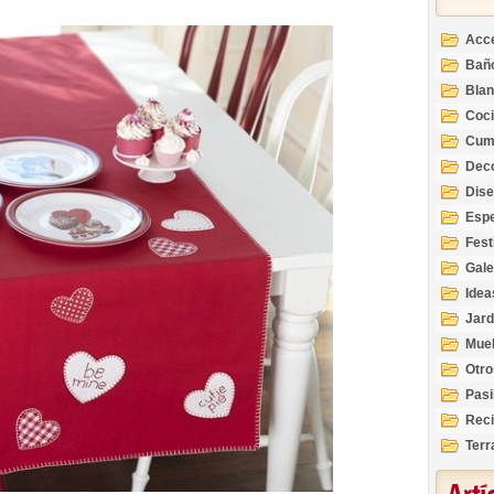
Acc
Bañ
Bla
Coc
Cum
Deco
Inte
Dis
Esp
Fest
Gale
Idea
Jard
Mue
Otro
Pasi
Reci
Terr