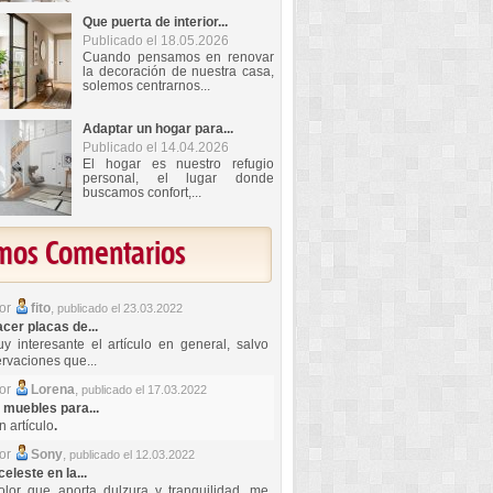
Que puerta de interior...
Publicado el 18.05.2026
Cuando pensamos en renovar
la decoración de nuestra casa,
solemos centrarnos...
Adaptar un hogar para...
Publicado el 14.04.2026
El hogar es nuestro refugio
personal, el lugar donde
buscamos confort,...
imos Comentarios
por
fito
,
publicado el 23.03.2022
er placas de...
y interesante el artículo en general, salvo
rvaciones que...
por
Lorena
,
publicado el 17.03.2022
 muebles para...
 artículo
.
por
Sony
,
publicado el 12.03.2022
celeste en la...
lor que aporta dulzura y tranquilidad, me