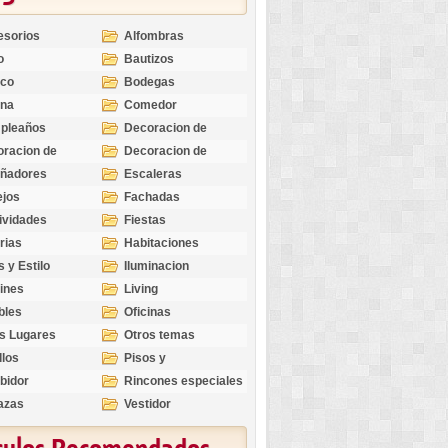
esorios
Alfombras
o
Bautizos
nco
Bodegas
ina
Comedor
pleaños
Decoracion de
Exteriores
racion de
Decoracion de
riores
Ocasiones
eñadores
Escaleras
Especiales
ejos
Fachadas
ividades
Fiestas
rias
Habitaciones
s y Estilo
Iluminacion
ines
Living
bles
Oficinas
s Lugares
Otros temas
llos
Pisos y
revestimientos
bidor
Rincones especiales
azas
Vestidor