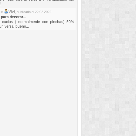
!
por
Vivi
,
publicado el 22.02.2022
 para decorar...
s cactus ( normalmente con pinchas) 50%
universal bueno...