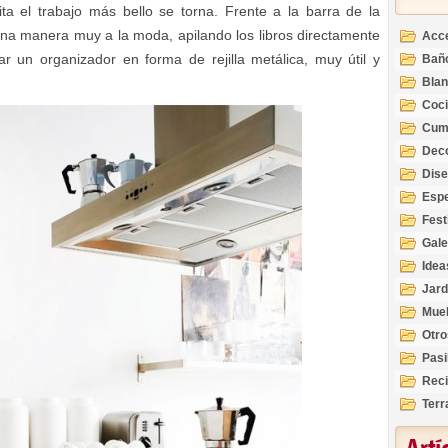
ta el trabajo más bello se torna. Frente a la barra de la
 una manera muy a la moda, apilando los libros directamente
Acc
r un organizador en forma de rejilla metálica, muy útil y
Bañ
Bla
Coc
Cum
Deco
Inte
Dis
Esp
Fest
Gale
Idea
Jard
Mue
Otro
Pasi
Reci
Terr