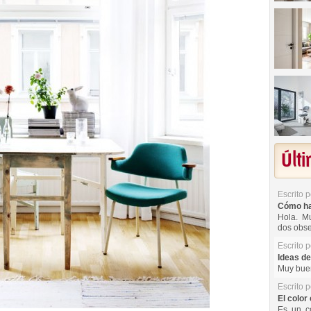
Últ
Escrito 
Cómo hac
Hola. Mu
dos obse
Escrito 
Ideas de
Muy buen
Escrito 
El color 
Es un co