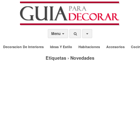
Menu
Decoracion De Interiores
Ideas Y Estilo
Habitaciones
Accesorios
Coci
Etiquetas › Novedades