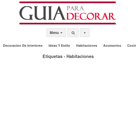
Menu
Decoracion De Interiores
Ideas Y Estilo
Habitaciones
Accesorios
Coci
Etiquetas › Habitaciones