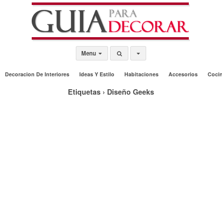
Menu
Decoracion De Interiores
Ideas Y Estilo
Habitaciones
Accesorios
Coci
Etiquetas › Diseño Geeks