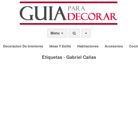
Menu
Decoracion De Interiores
Ideas Y Estilo
Habitaciones
Accesorios
Coci
Etiquetas › Gabriel Cañas