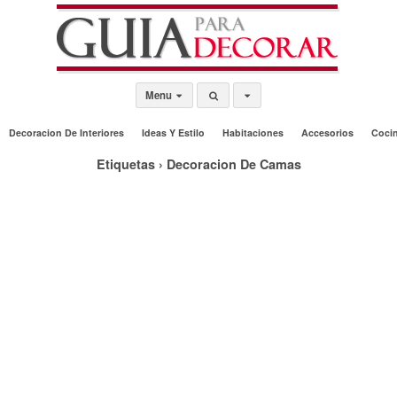
Menu
Decoracion De Interiores
Ideas Y Estilo
Habitaciones
Accesorios
Coci
Etiquetas › Decoracion De Camas