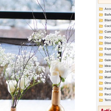
Acc
Bañ
Bla
Coc
Cum
Deco
Inte
Dis
Esp
Fest
Gale
Idea
Jard
Mue
Otro
Pasi
Reci
Terr