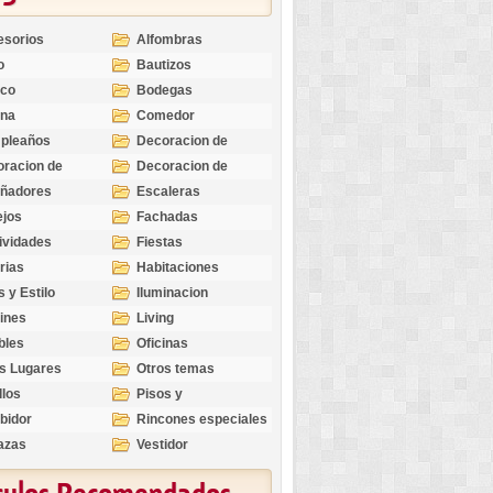
esorios
Alfombras
o
Bautizos
nco
Bodegas
ina
Comedor
pleaños
Decoracion de
Exteriores
racion de
Decoracion de
riores
Ocasiones
eñadores
Escaleras
Especiales
ejos
Fachadas
ividades
Fiestas
rias
Habitaciones
s y Estilo
Iluminacion
ines
Living
bles
Oficinas
s Lugares
Otros temas
llos
Pisos y
revestimientos
bidor
Rincones especiales
azas
Vestidor