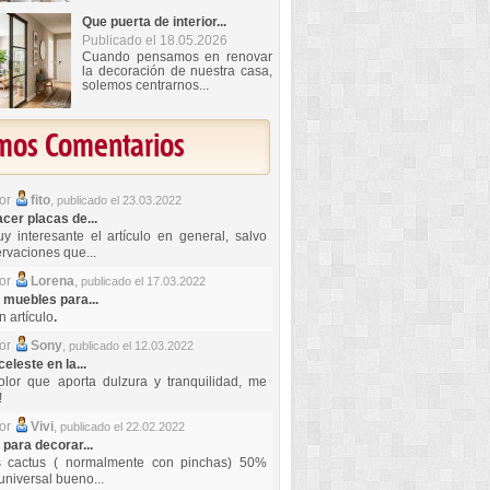
Que puerta de interior...
Publicado el 18.05.2026
Cuando pensamos en renovar
la decoración de nuestra casa,
solemos centrarnos...
imos Comentarios
por
fito
,
publicado el 23.03.2022
er placas de...
y interesante el artículo en general, salvo
rvaciones que...
por
Lorena
,
publicado el 17.03.2022
 muebles para...
 artículo
.
por
Sony
,
publicado el 12.03.2022
celeste en la...
lor que aporta dulzura y tranquilidad, me
!
por
Vivi
,
publicado el 22.02.2022
 para decorar...
s cactus ( normalmente con pinchas) 50%
universal bueno...