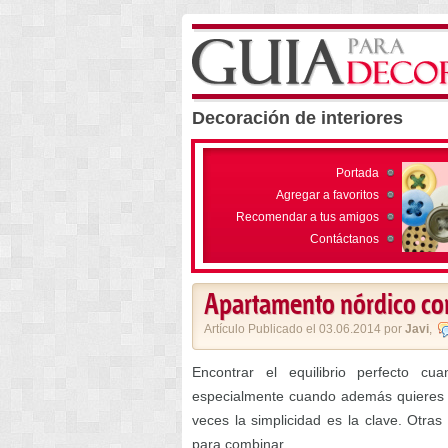
Decoración de interiores
Portada
Agregar a favoritos
Recomendar a tus amigos
Contáctanos
Apartamento nórdico con
Artículo Publicado el 03.06.2014 por
Javi
,
Encontrar el equilibrio perfecto c
especialmente cuando además quieres m
veces la simplicidad es la clave. Otra
para combinar.