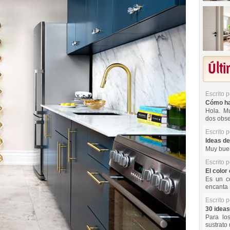
Últ
Escrito 
Cómo hac
Hola. Mu
dos obse
Escrito 
Ideas de
Muy buen
Escrito 
El color 
Es un co
encanta 
Escrito 
30 ideas
Para lo
sustrato 