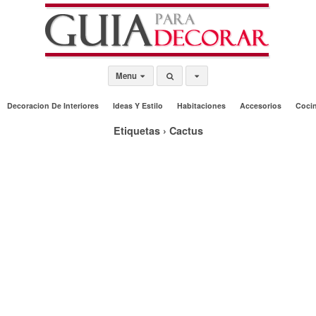
Menu
Decoracion De Interiores
Ideas Y Estilo
Habitaciones
Accesorios
Coci
Etiquetas › Cactus