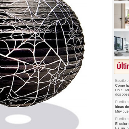
Últ
Escrito 
Cómo hac
Hola. Mu
dos obse
Escrito 
Ideas de
Muy buen
Escrito 
El color 
Es un co