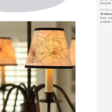
encanta 
Escrito 
30 ideas
Para lo
sustrato 