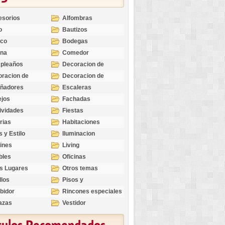
esorios
Alfombras
o
Bautizos
nco
Bodegas
ina
Comedor
pleaños
Decoracion de
Exteriores
racion de
Decoracion de
riores
Ocasiones
eñadores
Escaleras
Especiales
ejos
Fachadas
ividades
Fiestas
rias
Habitaciones
s y Estilo
Iluminacion
ines
Living
bles
Oficinas
s Lugares
Otros temas
llos
Pisos y
revestimientos
bidor
Rincones especiales
azas
Vestidor