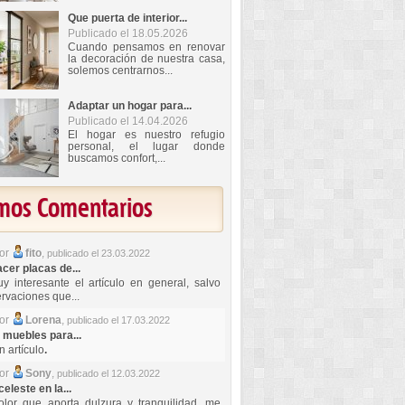
Que puerta de interior...
Publicado el 18.05.2026
Cuando pensamos en renovar
la decoración de nuestra casa,
solemos centrarnos...
Adaptar un hogar para...
Publicado el 14.04.2026
El hogar es nuestro refugio
personal, el lugar donde
buscamos confort,...
imos Comentarios
por
fito
,
publicado el 23.03.2022
er placas de...
y interesante el artículo en general, salvo
rvaciones que...
por
Lorena
,
publicado el 17.03.2022
 muebles para...
 artículo
.
por
Sony
,
publicado el 12.03.2022
celeste en la...
lor que aporta dulzura y tranquilidad, me