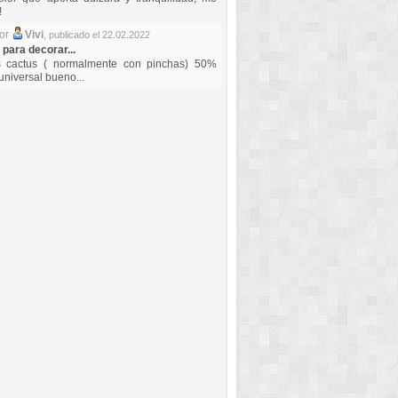
!
por
Vivi
,
publicado el 22.02.2022
 para decorar...
s cactus ( normalmente con pinchas) 50%
universal bueno...