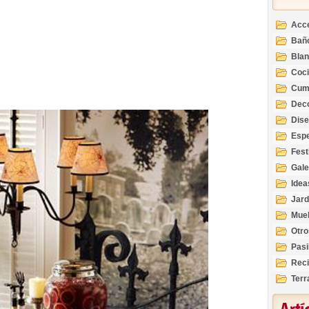
Acc
Bañ
Bla
Coc
Cum
Deco
Inte
Dis
Esp
Fest
Gale
Idea
Jard
Mue
Otro
Pasi
Reci
Terr