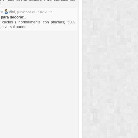
!
por
Vivi
,
publicado el 22.02.2022
 para decorar...
s cactus ( normalmente con pinchas) 50%
universal bueno...