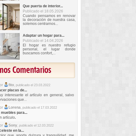
Que puerta de interior...
Publicado el 18.05.2026
Cuando pensamos en renovar
la decoración de nuestra casa,
solemos centrarnos...
Adaptar un hogar para...
Publicado el 14.04.2026
El hogar es nuestro refugio
personal, el lugar donde
buscamos confort,...
imos Comentarios
por
fito
,
publicado el 23.03.2022
er placas de...
y interesante el artículo en general, salvo
rvaciones que...
por
Lorena
,
publicado el 17.03.2022
 muebles para...
 artículo
.
por
Sony
,
publicado el 12.03.2022
celeste en la...
lor que aporta dulzura y tranquilidad, me