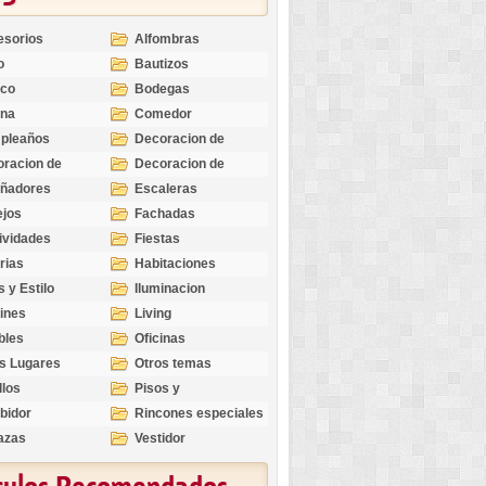
esorios
Alfombras
o
Bautizos
nco
Bodegas
ina
Comedor
pleaños
Decoracion de
Exteriores
racion de
Decoracion de
riores
Ocasiones
eñadores
Escaleras
Especiales
ejos
Fachadas
ividades
Fiestas
rias
Habitaciones
s y Estilo
Iluminacion
ines
Living
bles
Oficinas
s Lugares
Otros temas
llos
Pisos y
revestimientos
bidor
Rincones especiales
azas
Vestidor