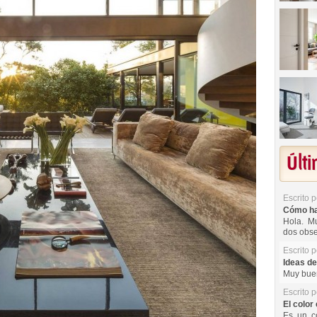
Últ
Escrito 
Cómo hac
Hola. Mu
dos obse
Escrito 
Ideas de
Muy buen
Escrito 
El color 
Es un co