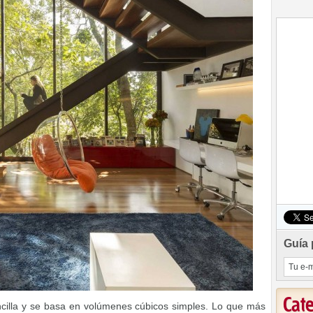
Guía 
Cat
ncilla y se basa en volúmenes cúbicos simples. Lo que más