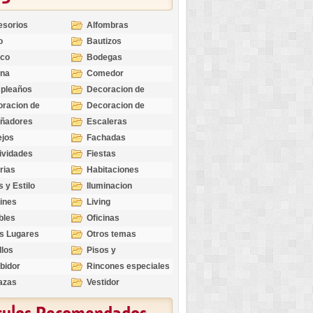
esorios
Alfombras
o
Bautizos
nco
Bodegas
ina
Comedor
pleaños
Decoracion de
Exteriores
racion de
Decoracion de
riores
Ocasiones
eñadores
Escaleras
Especiales
ejos
Fachadas
ividades
Fiestas
rias
Habitaciones
s y Estilo
Iluminacion
ines
Living
bles
Oficinas
s Lugares
Otros temas
llos
Pisos y
revestimientos
bidor
Rincones especiales
azas
Vestidor