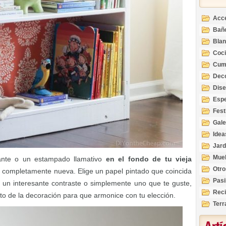
Acc
Bañ
Bla
Coc
Cum
Deco
Inte
Dis
Esp
Fest
Gale
Idea
Jard
Mue
lante o un estampado llamativo
en el fondo de tu vieja
Otro
 completamente nueva. Elige un papel pintado que coincida
Pasi
 un interesante contraste o simplemente uno que te guste,
Reci
to de la decoración para que armonice con tu elección.
Terr