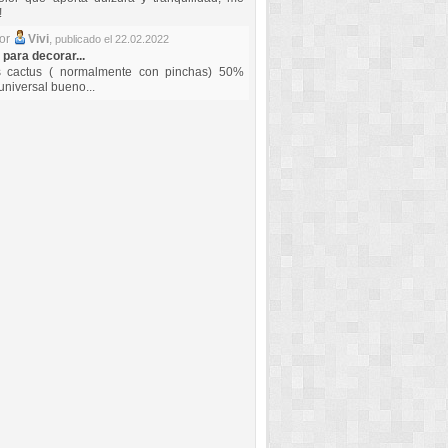
!
por
Vivi
,
publicado el 22.02.2022
 para decorar...
s cactus ( normalmente con pinchas) 50%
universal bueno...