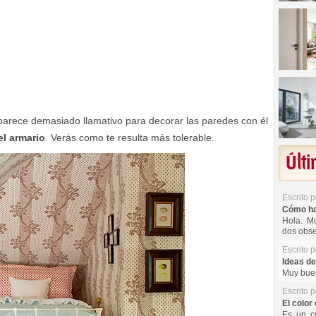
parece demasiado llamativo para decorar las paredes con él
el armario
. Verás como te resulta más tolerable.
Últ
Escrito 
Cómo hac
Hola. Mu
dos obse
Escrito 
Ideas de
Muy buen
Escrito 
El color 
Es un co