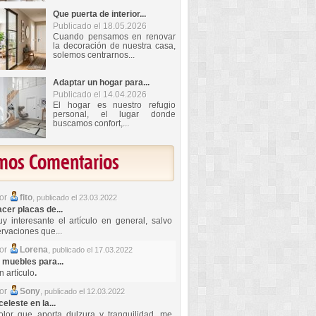
Que puerta de interior...
Publicado el 18.05.2026
Cuando pensamos en renovar
la decoración de nuestra casa,
solemos centrarnos...
Adaptar un hogar para...
Publicado el 14.04.2026
El hogar es nuestro refugio
personal, el lugar donde
buscamos confort,...
imos Comentarios
por
fito
,
publicado el 23.03.2022
er placas de...
y interesante el artículo en general, salvo
rvaciones que...
por
Lorena
,
publicado el 17.03.2022
 muebles para...
 artículo
.
por
Sony
,
publicado el 12.03.2022
celeste en la...
lor que aporta dulzura y tranquilidad, me