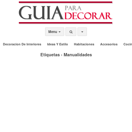
Menu
Decoracion De Interiores
Ideas Y Estilo
Habitaciones
Accesorios
Coci
Etiquetas › Manualidades