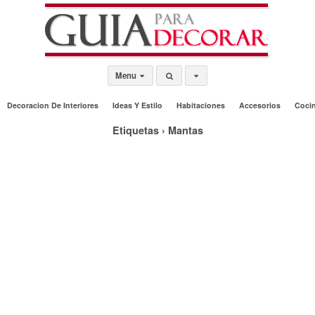
Menu
Decoracion De Interiores
Ideas Y Estilo
Habitaciones
Accesorios
Coci
Etiquetas › Mantas