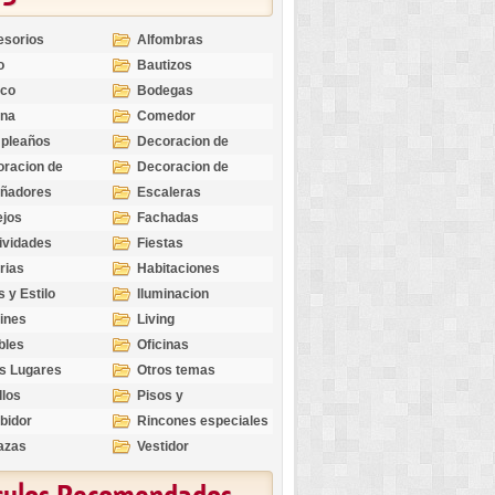
esorios
Alfombras
o
Bautizos
nco
Bodegas
ina
Comedor
pleaños
Decoracion de
Exteriores
racion de
Decoracion de
riores
Ocasiones
eñadores
Escaleras
Especiales
ejos
Fachadas
ividades
Fiestas
rias
Habitaciones
s y Estilo
Iluminacion
ines
Living
bles
Oficinas
s Lugares
Otros temas
llos
Pisos y
revestimientos
bidor
Rincones especiales
azas
Vestidor