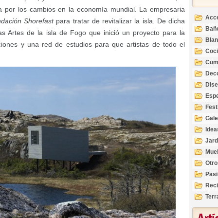
da por los cambios en la economía mundial. La empresaria
Acc
dación Shorefast
para tratar de revitalizar la isla. De dicha
Bañ
as Artes de la isla de Fogo que inició un proyecto para la
Bla
ciones y una red de estudios para que artistas de todo el
Coc
Cum
Deco
Inte
Dis
Esp
Fest
Gale
Idea
Jard
Mue
Otro
Pasi
Reci
Terr