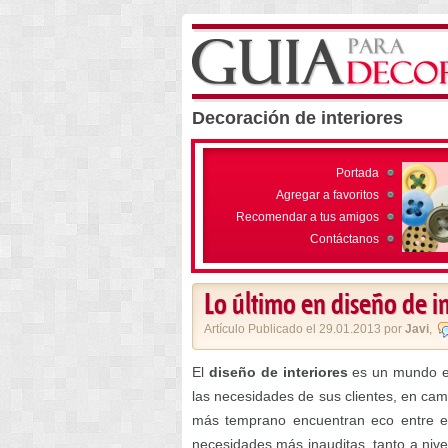
Decoración de interiores
Portada
Agregar a favoritos
Recomendar a tus amigos
Contáctanos
Lo último en diseño de in
Artículo Publicado el 29.01.2013 por
Javi
,
El
diseño de interiores
es un mundo en 
las necesidades de sus clientes, en ca
más temprano encuentran eco entre el
necesidades más inauditas, tanto a nive