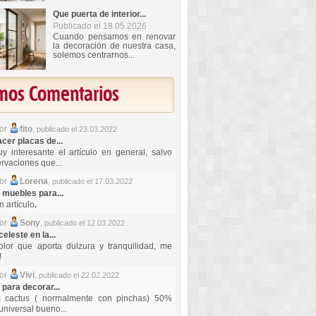
Que puerta de interior...
Publicado el 18.05.2026
Cuando pensamos en renovar
la decoración de nuestra casa,
solemos centrarnos...
imos Comentarios
por
fito
,
publicado el 23.03.2022
er placas de...
y interesante el artículo en general, salvo
rvaciones que...
por
Lorena
,
publicado el 17.03.2022
 muebles para...
 artículo
.
por
Sony
,
publicado el 12.03.2022
celeste en la...
lor que aporta dulzura y tranquilidad, me
!
por
Vivi
,
publicado el 22.02.2022
 para decorar...
s cactus ( normalmente con pinchas) 50%
universal bueno...