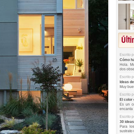
Últ
Escrito 
Cómo hac
Hola. Mu
dos obse
Escrito 
Ideas de
Muy buen
Escrito 
El color 
Es un co
encanta 
Escrito 
30 ideas
Para lo
sustrato 